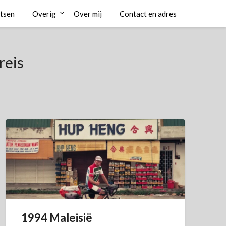
etsen
Overig
Over mij
Contact en adres
reis
1994 Maleisië