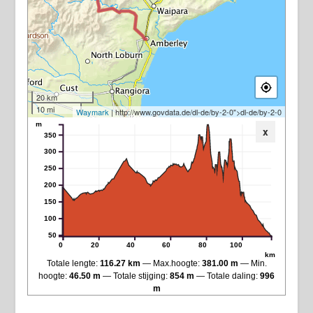
20 km
10 mi
Waymark
| http://www.govdata.de/dl-de/by-2-0">dl-de/by-2-0
m
x
350
300
250
200
150
100
50
0
20
40
60
80
100
km
Totale lengte:
116.27 km
Max.hoogte:
381.00 m
Min.
hoogte:
46.50 m
Totale stijging:
854 m
Totale daling:
996
m