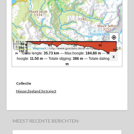
10 km
50
0
10
20
30
5 mi
Waymark
| http://www.govdata.de/dl-de/by-2-0">dl-de/by-2-0
100
km
150
Totale lengte:
35.73 km
Max.hoogte:
184.80 m
Min.
m
x
hoogte:
11.50 m
Totale stijging:
386 m
Totale daling:
243
m
Collectie
Nieuw Zeeland 3e traject
MEEST RECENTE BERICHTEN: