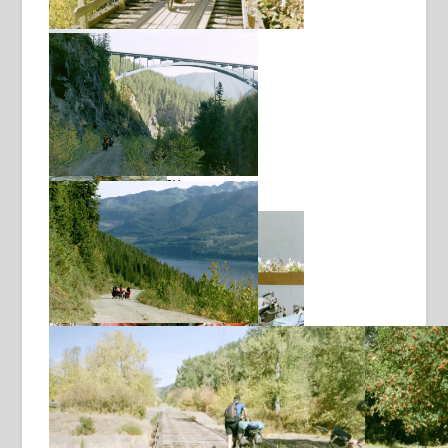
Icefields Parkway
Kettle Valley Railway
Kettle Valley Railway
nine-eleven !!
tijd voor een ijsje