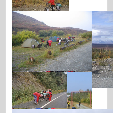
Washboard
het weer wordt iets beter
rustige kampeerplek bij Tangle Lakes
Denali Highway
regenkleding aantrekken