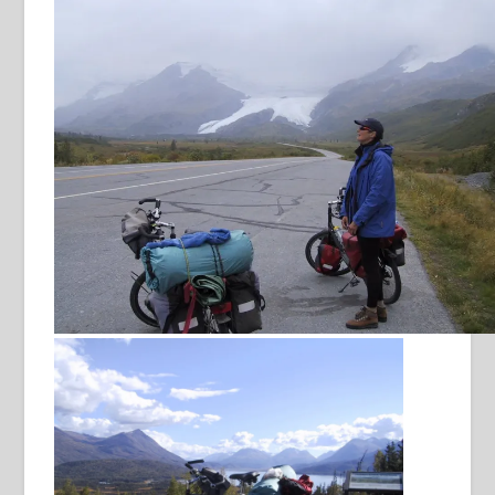
de olie-pijplijn naar het zuiden
lekke band
superplek
Worthington Glacier