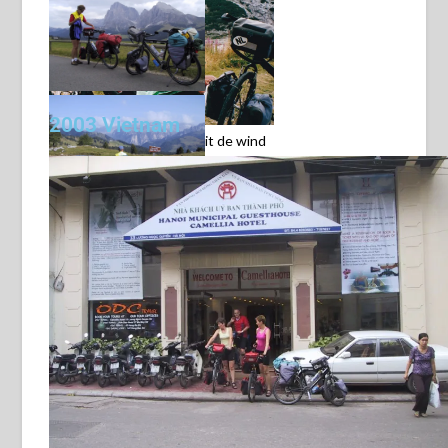
2002 Dolomieten
2003 Vietnam
2002 Dolomieten. Even uit de wind
zitten.
2002 Dolomieten.
2002 Dolomieten. Prachtig
2002 Dolomieten. Een
hele mooie pas.