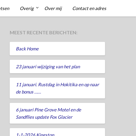
etsen
Overig
Over mij
Contact en adres
MEEST RECENTE BERICHTEN:
Back Home
23 januari wijziging van het plan
11 januari. Rustdag in Hokitika en op naar
de bonus ……
6 januari Pine Grove Motel en de
Sandflies update Fox Glacier
1-1-2026 Kingston