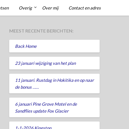
etsen
Overig
Over mij
Contact en adres
MEEST RECENTE BERICHTEN:
Back Home
23 januari wijziging van het plan
11 januari. Rustdag in Hokitika en op naar
de bonus ……
6 januari Pine Grove Motel en de
Sandflies update Fox Glacier
1-1-2026 Kingston