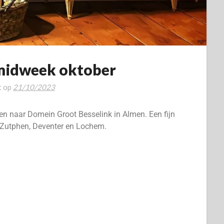
midweek oktober
t op
21/10/2023
en naar Domein Groot Besselink in Almen. Een fijn
. Zutphen, Deventer en Lochem.