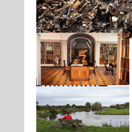
een schip vol oud ijzer
Museum Gorssel