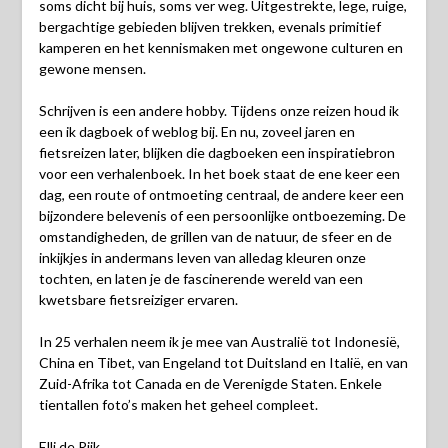
soms dicht bij huis, soms ver weg. Uitgestrekte, lege, ruige,
bergachtige gebieden blijven trekken, evenals primitief
kamperen en het kennismaken met ongewone culturen en
gewone mensen.
Schrijven is een andere hobby. Tijdens onze reizen houd ik
een ik dagboek of weblog bij. En nu, zoveel jaren en
fietsreizen later, blijken die dagboeken een inspiratiebron
voor een verhalenboek. In het boek staat de ene keer een
dag, een route of ontmoeting centraal, de andere keer een
bijzondere belevenis of een persoonlijke ontboezeming. De
omstandigheden, de grillen van de natuur, de sfeer en de
inkijkjes in andermans leven van alledag kleuren onze
tochten, en laten je de fascinerende wereld van een
kwetsbare fietsreiziger ervaren.
In 25 verhalen neem ik je mee van Australië tot Indonesië,
China en Tibet, van Engeland tot Duitsland en Italië, en van
Zuid-Afrika tot Canada en de Verenigde Staten. Enkele
tientallen foto’s maken het geheel compleet.
Elli de Rijk