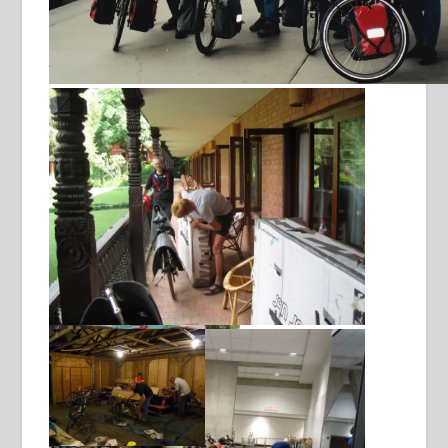
vertraagde aankomst Canada 2001
Klaar voor vertrek naar huis Vancouver 2001
aankomst Las Vegas 2005
Fietsen inpakken Kathmandu
uitpakken en fietsdozen
bewaren St George Utah 2005