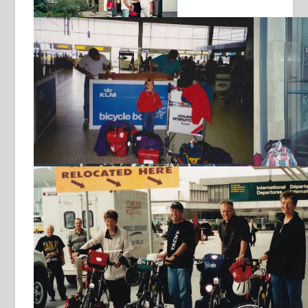
Met de groep fietsen inpakken
voor terugreis uit China 1999
Klaar voor teugreis uit Canada
1995
start “wereldreis” 1993
vertrek uit Singapore 1994